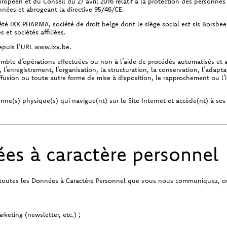
opéen et du Conseil du 27 avril 2016 relatif à la protection des personnes
onnées et abrogeant la directive 95/46/CE.
iété IXX PHARMA, société de droit belge dont le siège social est sis Borsbe
 et sociétés affiliées.
depuis l’URL www.ixx.be.
emble d’opérations effectuées ou non à l’aide de procédés automatisés e
l’enregistrement, l’organisation, la structuration, la conservation, l’adapta
iffusion ou toute autre forme de mise à disposition, le rapprochement ou l’i
onne(s) physique(s) qui navigue(nt) sur le Site Internet et accède(nt) à ses
ées à caractère personnel
 à toutes les Données à Caractère Personnel que vous nous communiquez, 
arketing (newsletter, etc.) ;