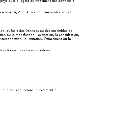
 physiques à l’égard du traitement des données à
eksebrug 34, 2600 Anvers et immatriculée sous le
t appliquées à des Données ou des ensembles de
tion ou la modification, l’extraction, la consultation,
nterconnexion, la limitation, l’effacement ou la
 fonctionnalités et à son contenu.
ou que nous collectons, directement ou