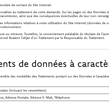
ulaire de contact du Site Internet.
nsables au traitement de votre demande. Sur les pages où des Données à Ca
ur transmission, ainsi que des conséquences éventuelles de leur non-rensei
informations relatives à votre utilisation du Site Internet (données de c
onctionnement.
eure ou mineure. Toutefois, le consentement préalable du titulaire de l’aut
onnel feraient l’objet d’un Traitement par le Responsable du Traitement.
ents de données à caractè
nsemble des modalités des Traitements portant sur des Données à Caractère
ales (incluant les newsletters).
e, Adresse Postale, Adresse E-Mail, Téléphone.