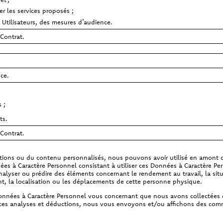
er les services proposés ;
s Utilisateurs, des mesures d’audience.
 Contrat.
ce.
s ;
ts.
 Contrat.
ns ou du contenu personnalisés, nous pouvons avoir utilisé en amont cer
es à Caractère Personnel consistant à utiliser ces Données à Caractère Pe
lyser ou prédire des éléments concernant le rendement au travail, la situ
ment, la localisation ou les déplacements de cette personne physique.
s Données à Caractère Personnel vous concernant que nous avons collectées 
de ces analyses et déductions, nous vous envoyons et/ou affichons des co