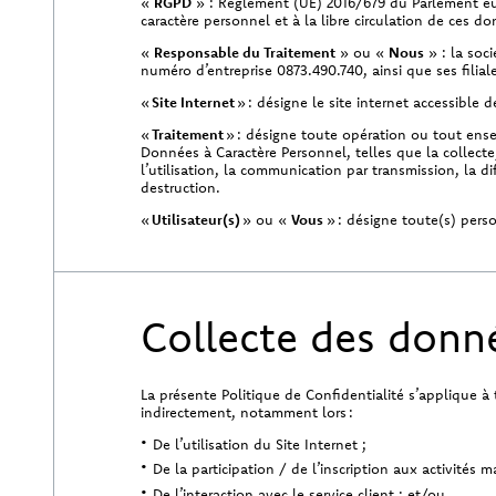
«
RGPD
» : Règlement (UE) 2016/679 du Parlement eur
caractère personnel et à la libre circulation de ces d
«
Responsable du Traitement
» ou «
Nous
» : la soc
numéro d’entreprise 0873.490.740, ainsi que ses filiales
«
Site Internet
» : désigne le site internet accessible 
«
Traitement
» : désigne toute opération ou tout ens
Données à Caractère Personnel, telles que la collecte, 
l’utilisation, la communication par transmission, la d
destruction.
«
Utilisateur(s)
» ou «
Vous
» : désigne toute(s) pers
Collecte des donn
La présente Politique de Confidentialité s’applique
indirectement, notamment lors :
De l’utilisation du Site Internet ;
De la participation / de l’inscription aux activités m
De l’interaction avec le service client ; et/ou