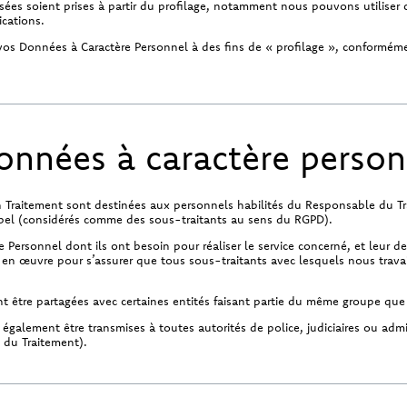
ées soient prises à partir du profilage, notamment nous pouvons utiliser c
ications.
 vos Données à Caractère Personnel à des fins de « profilage », conforméme
données à caractère person
un Traitement sont destinées aux personnels habilités du Responsable du Tr
ppel (considérés comme des sous-traitants au sens du RGPD).
 Personnel dont ils ont besoin pour réaliser le service concerné, et leur 
en œuvre pour s’assurer que tous sous-traitants avec lesquels nous travail
 être partagées avec certaines entités faisant partie du même groupe que
galement être transmises à toutes autorités de police, judiciaires ou admi
 du Traitement).