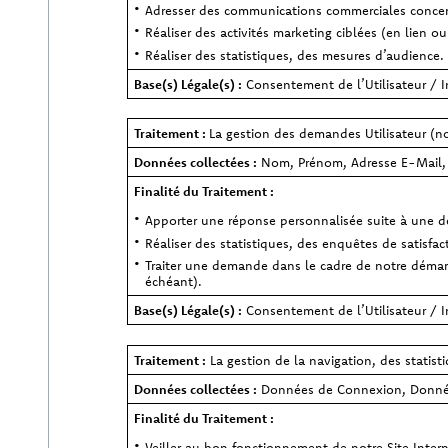
Adresser des communications commerciales concern
Réaliser des activités marketing ciblées (en lien 
Réaliser des statistiques, des mesures d’audience.
Base(s) Légale(s) :
Consentement de l’Utilisateur / In
Traitement :
La gestion des demandes Utilisateur (n
Données collectées :
Nom, Prénom, Adresse E-Mail, T
Finalité du Traitement :
Apporter une réponse personnalisée suite à une de
Réaliser des statistiques, des enquêtes de satisfact
Traiter une demande dans le cadre de notre démarche
échéant).
Base(s) Légale(s) :
Consentement de l’Utilisateur / In
Traitement :
La gestion de la navigation, des statist
Données collectées :
Données de Connexion, Donnée
Finalité du Traitement :
Veiller au bon fonctionnement de notre Site Intern