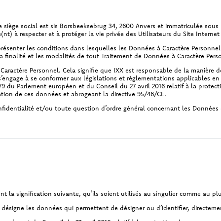
le siège social est sis Borsbeeksebrug 34, 2600 Anvers et immatriculée sous
ge(nt) à respecter et à protéger la vie privée des Utilisateurs du Site Interne
présenter les conditions dans lesquelles les Données à Caractère Personnel 
 la finalité et les modalités de tout Traitement de Données à Caractère Pers
aractère Personnel. Cela signifie que IXX est responsable de la manière 
re s’engage à se conformer aux législations et réglementations applicables 
79 du Parlement européen et du Conseil du 27 avril 2016 relatif à la protec
lation de ces données et abrogeant la directive 95/46/CE.
nfidentialité et/ou toute question d’ordre général concernant les Données 
a signification suivante, qu’ils soient utilisés au singulier comme au plur
 désigne les données qui permettent de désigner ou d’identifier, directem