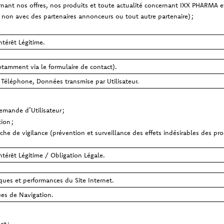
ant nos offres, nos produits et toute actualité concernant IXX PHARMA e
ou non avec des partenaires annonceurs ou tout autre partenaire) ;
térêt Légitime.
otamment via le formulaire de contact).
éléphone, Données transmise par Utilisateur.
mande d’Utilisateur ;
ion ;
 de vigilance (prévention et surveillance des effets indésirables des produ
térêt Légitime / Obligation Légale.
iques et performances du Site Internet.
s de Navigation.
et ;