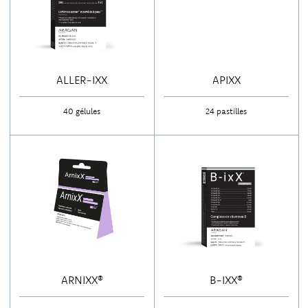
Enfant
(
9
)
Immunité
(
8
)
Muscles & Articulations
(
5
)
Oligo-éléments - Vitamines
(
11
)
Oméga-3
(
5
)
ORL
(
1
)
Sommeil & Stress
ALLER-IXX
APIXX
(
3
)
Système nerveux
(
3
)
Tonus, vitalité
(
6
)
40 gélules
24 pastilles
Vitamine D
(
4
)
ARNIXX®
B-IXX®