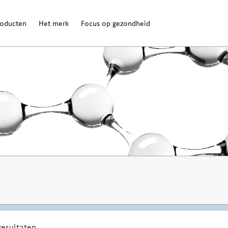
roducten
Het merk
Focus op gezondheid
resultaten