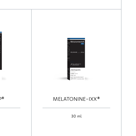
P®
MELATONINE-IXX®
30 ml
Ontdek