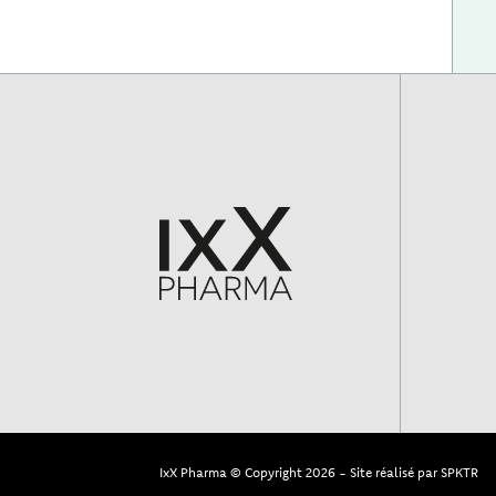
IxX Pharma © Copyright 2026
Site réalisé par
SPKTR
-