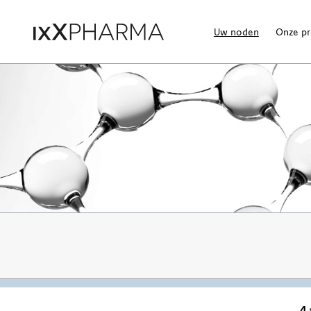
Uw noden
Onze p
4