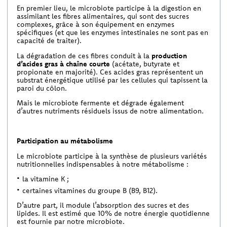
En premier lieu, le microbiote participe à la digestion en
assimilant les fibres alimentaires, qui sont des sucres
complexes, grâce à son équipement en enzymes
spécifiques (et que les enzymes intestinales ne sont pas en
capacité de traiter).
La dégradation de ces fibres conduit à la
production
d’acides gras à chaîne courte
(acétate, butyrate et
propionate en majorité). Ces acides gras représentent un
substrat énergétique utilisé par les cellules qui tapissent la
paroi du côlon.
Mais le microbiote fermente et dégrade également
d’autres nutriments résiduels issus de notre alimentation.
Participation au métabolisme
Le microbiote participe à la synthèse de plusieurs variétés
nutritionnelles indispensables à notre métabolisme :
la vitamine K ;
certaines vitamines du groupe B (B9, B12).
D’autre part, il module l’absorption des sucres et des
lipides. Il est estimé que 10% de notre énergie quotidienne
est fournie par notre microbiote.