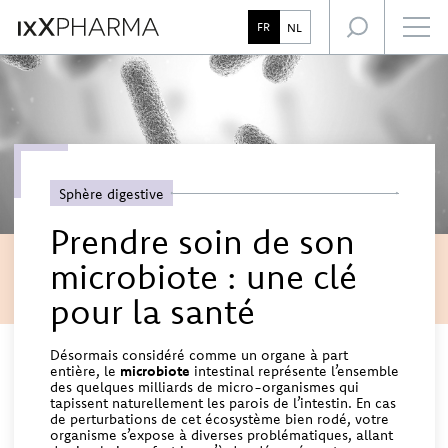
L’expertise IxX Pharma
Focus santé
FR
NL
Notre accompagnement des professionnels de santé
Sphère digestive
Prendre soin de son
microbiote : une clé
pour la santé
Désormais considéré comme un organe à part
entière, le
microbiote
intestinal représente l’ensemble
des quelques milliards de micro-organismes qui
tapissent naturellement les parois de l’intestin. En cas
de perturbations de cet écosystème bien rodé, votre
organisme s’expose à diverses problématiques, allant