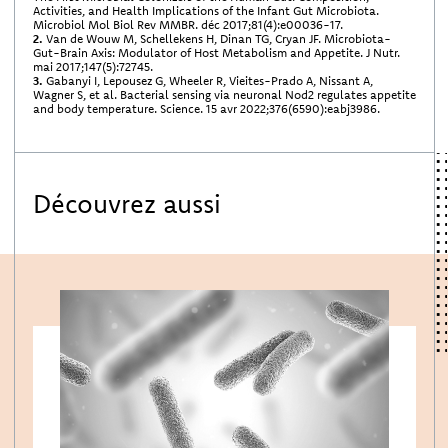
Activities, and Health Implications of the Infant Gut Microbiota.
Microbiol Mol Biol Rev MMBR. déc 2017;81(4):e00036-17.
2.
Van de Wouw M, Schellekens H, Dinan TG, Cryan JF. Microbiota-
Gut-Brain Axis: Modulator of Host Metabolism and Appetite. J Nutr.
mai 2017;147(5):72745.
3.
Gabanyi I, Lepousez G, Wheeler R, Vieites-Prado A, Nissant A,
Wagner S, et al. Bacterial sensing via neuronal Nod2 regulates appetite
and body temperature. Science. 15 avr 2022;376(6590):eabj3986.
Découvrez aussi