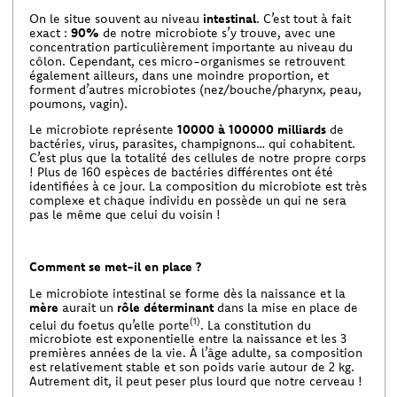
On le situe souvent au niveau
intestinal
. C’est tout à fait
exact :
90%
de notre microbiote s’y trouve, avec une
concentration particulièrement importante au niveau du
côlon. Cependant, ces micro-organismes se retrouvent
également ailleurs, dans une moindre proportion, et
forment d’autres microbiotes (nez/bouche/pharynx, peau,
poumons, vagin).
Le microbiote représente
10000 à 100000 milliards
de
bactéries, virus, parasites, champignons… qui cohabitent.
C’est plus que la totalité des cellules de notre propre corps
! Plus de 160 espèces de bactéries différentes ont été
identifiées à ce jour. La composition du microbiote est très
complexe et chaque individu en possède un qui ne sera
pas le même que celui du voisin !
Comment se met-il en place ?
Le microbiote intestinal se forme dès la naissance et la
mère
aurait un
rôle déterminant
dans la mise en place de
(1)
celui du foetus qu’elle porte
. La constitution du
microbiote est exponentielle entre la naissance et les 3
premières années de la vie. À l’âge adulte, sa composition
est relativement stable et son poids varie autour de 2 kg.
Autrement dit, il peut peser plus lourd que notre cerveau !