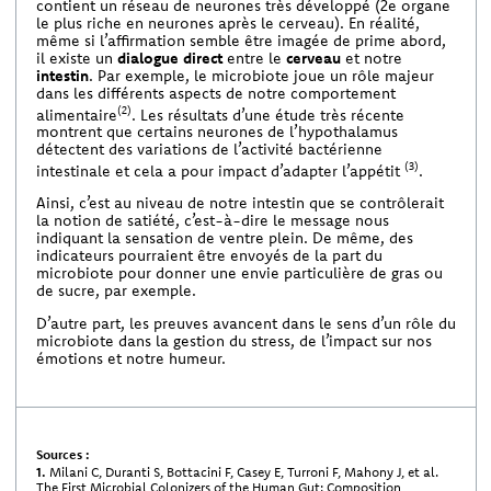
contient un réseau de neurones très développé (2e organe
le plus riche en neurones après le cerveau). En réalité,
même si l’affirmation semble être imagée de prime abord,
il existe un
dialogue direct
entre le
cerveau
et notre
intestin
. Par exemple, le microbiote joue un rôle majeur
dans les différents aspects de notre comportement
(2)
alimentaire
. Les résultats d’une étude très récente
montrent que certains neurones de l’hypothalamus
détectent des variations de l’activité bactérienne
(3)
intestinale et cela a pour impact d’adapter l’appétit
.
Ainsi, c’est au niveau de notre intestin que se contrôlerait
la notion de satiété, c’est-à-dire le message nous
indiquant la sensation de ventre plein. De même, des
indicateurs pourraient être envoyés de la part du
microbiote pour donner une envie particulière de gras ou
de sucre, par exemple.
D’autre part, les preuves avancent dans le sens d’un rôle du
microbiote dans la gestion du stress, de l’impact sur nos
émotions et notre humeur.
Sources :
1.
Milani C, Duranti S, Bottacini F, Casey E, Turroni F, Mahony J, et al.
The First Microbial Colonizers of the Human Gut: Composition,