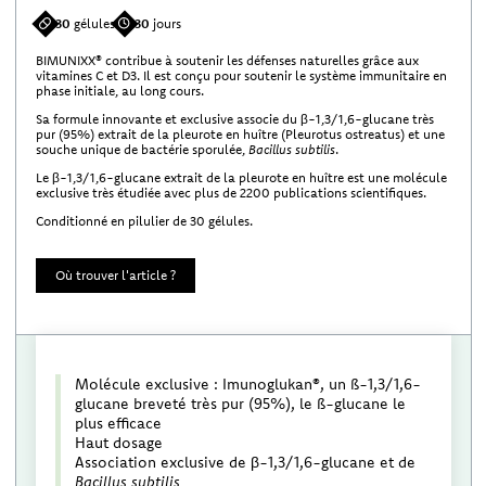
30
gélules
30
jours
BIMUNIXX® contribue à soutenir les défenses naturelles grâce aux
vitamines C et D3. Il est conçu pour soutenir le système immunitaire en
phase initiale, au long cours.
Sa formule innovante et exclusive associe du β-1,3/1,6-glucane très
pur (95%) extrait de la pleurote en huître (Pleurotus ostreatus) et une
souche unique de bactérie sporulée,
Bacillus subtilis
.
Le β-1,3/1,6-glucane extrait de la pleurote en huître est une molécule
exclusive très étudiée avec plus de 2200 publications scientifiques.
Conditionné en pilulier de 30 gélules.
Où trouver l'article ?
Molécule exclusive : Imunoglukan®, un ß-1,3/1,6-
glucane breveté très pur (95%), le ß-glucane le
plus efficace
Haut dosage
Association exclusive de β-1,3/1,6-glucane et de
Bacillus subtilis