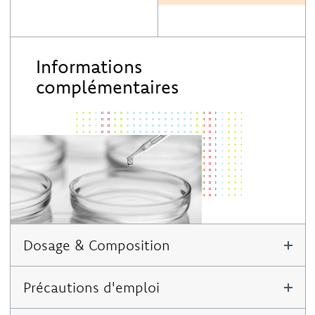
Informations
complémentaires
Dosage & Composition
Pour 2 comprimés à croquer :
Précautions d'emploi
Vitamine C : 160 mg (200% AR)