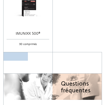
IMUNIXX 500®
30 comprimés
Questions
fréquentes