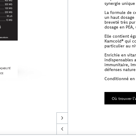
synergie unique 
La formule de ce
un haut dosage 
breveté très pur
dosage en PEA, 
Elle contient é
Kamcold® qui co
particulier au n
Enrichie en vita
indispensables 
immunitaire, Im
défenses naturel
Conditionné en
Où trouver l'a