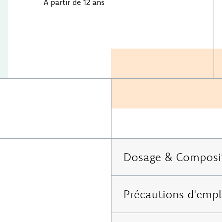
À partir de 12 ans
Dosage & Composi
Pour 4 comprimés :
Précautions d'empl
PEA : 1400 mg