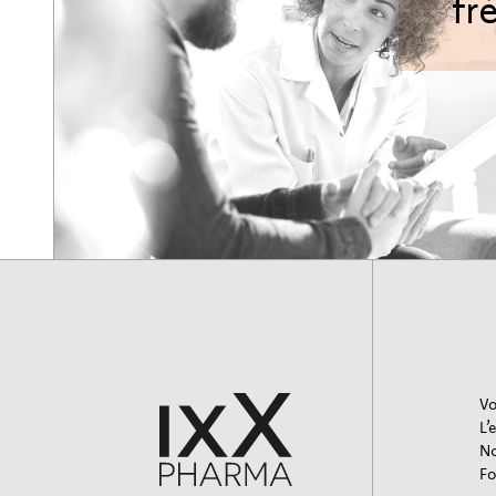
fr
Vo
L’
No
Fo