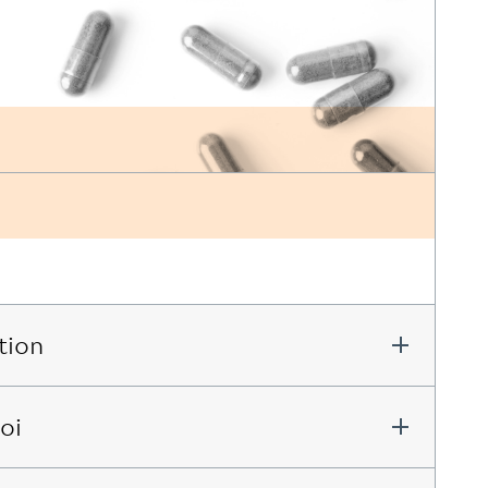
tion
oi