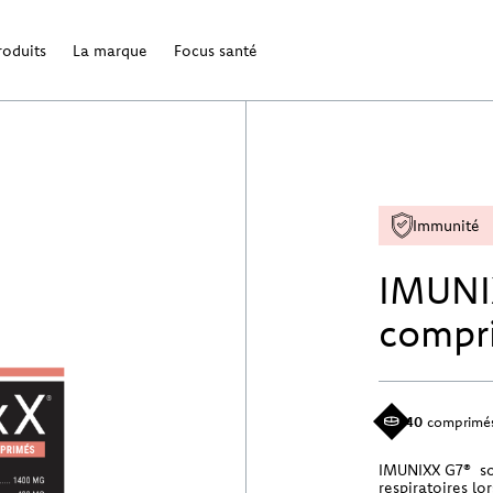
roduits
La marque
Focus santé
Immunité
IMUNI
compr
40
comprimé
IMUNIXX G7® sou
respiratoires lo