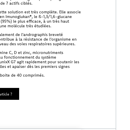
de 7 actifs ciblés.
tte solution est très complète. Elle associe
en Imunoglukan®, le ß-1,3/1,6-glucane
 (95%) le plus efficace, à un très haut
une molécule très étudiées.
galement de l'andrographis breveté
ntribue à la résistance de l'organisme en
iveau des voies respiratoires supérieures.
mine C, D et zinc, micronutriments
au fonctionnement du système
unixX G7 agit rapidement pour soutenir les
les et apaiser dès les premiers signes
 boite de 40 comprimés.
rticle ?