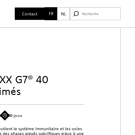
FR
Contact
NL
XX G7® 40
imés
s
10
jours
tient le système immunitaire et les voies
rs des phases aiguës spécifiques grâce à une