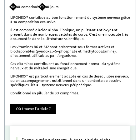
30
comprimés
30
jours
LIPONIXX® contribue au bon fonctionnement du système nerveux grâce
à sa composition exclusive.
Il est composé d’acide alpha-lipoïque, un puissant antioxydant
présent dans de nombreuses cellules du corps. C'est une molécule très
documentée dans la littérature scientifique.
Les vitamines B6 et B12 sont présentent sous formes actives et
biodisponibles (pyridoxal-5-phosphate et méthylcobalamine),
directement utilisables par l’organisme.
Ces vitamines contribuent au fonctionnement normal du système
nerveux et du métabolisme énergétique.
LIPONIXX® est particulièrement adapté en cas de déséquilibre nerveux,
ou en accompagnement nutritionnel dans un contexte de besoins
spécifiques liés au système nerveux périphérique.
Conditionné en pilulier de 30 comprimés.
Où trouver l'article ?
Formule très puissante, à base d'acide alpha-