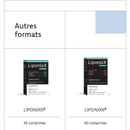
diglycérides d’acides gras ; vitamine B1 ; vitamine B6 (pyridoxal-5-
phosphate).
Autres
formats
LIPONIXX®
LIPONIXX®
30 comprimés
90 comprimés