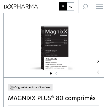
L’expertise IxX Pharma
Focus santé
FR
NL
Notre accompagnement des professionnels de santé
1
2
Oligo-éléments - Vitamines
MAGNIXX PLUS® 80 comprimés