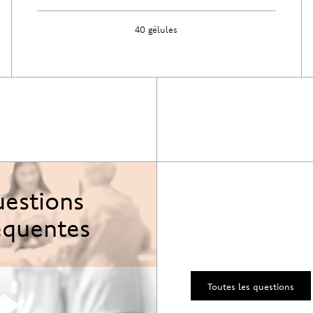
40 gélules
Découvrir
estions
équentes
Toutes les questions