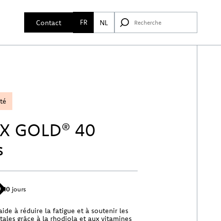
FR
Contact
NL
ité
X GOLD® 40
s
10
jours
e à réduire la fatigue et à soutenir les
tales grâce à la rhodiola et aux vitamines