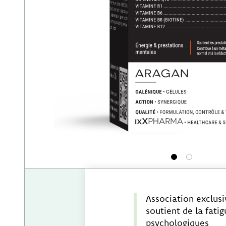
1
2
Association exclus
soutient de la fati
psychologiques