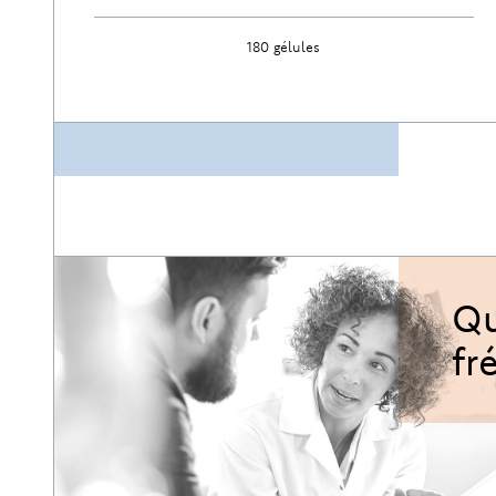
180 gélules
Découvrir
Qu
fr