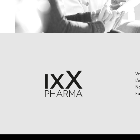
Vo
L’
No
Fo