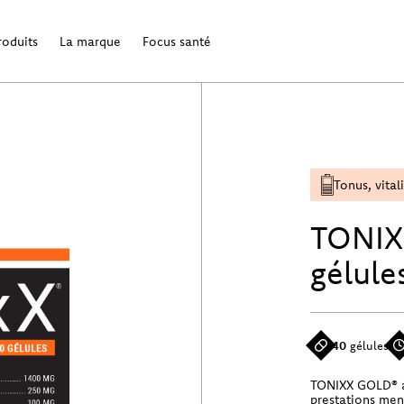
roduits
La marque
Focus santé
Tonus, vital
TONIX
gélule
40
gélules
TONIXX GOLD® aid
prestations men