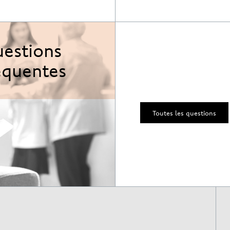
estions
équentes
Toutes les questions