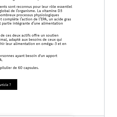
ents sont reconnus pour leur rôle essentiel
 global de l’organisme. La vitamine D3
nombreux processus physiologiques
 complète l’action de l’EPA, un acide gras
it partie intégrante d’une alimentation
de ces deux actifs offre un soutien
timal, adapté aux besoins de ceux qui
chir leur alimentation en oméga-3 et en
personnes ayant besoin d'un apport
A.
ilulier de 60 capsules.
rticle ?