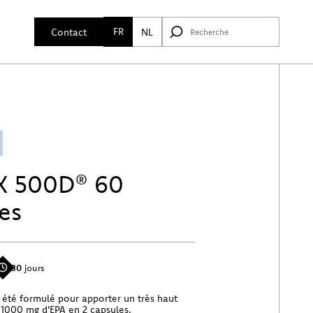
FR
Contact
NL
X 500D® 60
es
30
jours
été formulé pour apporter un très haut
 1000 mg d'EPA en 2 capsules.