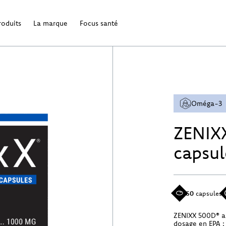
roduits
La marque
Focus santé
Oméga-3
ZENIX
capsul
60
capsules
ZENIXX 500D® a 
dosage en EPA :