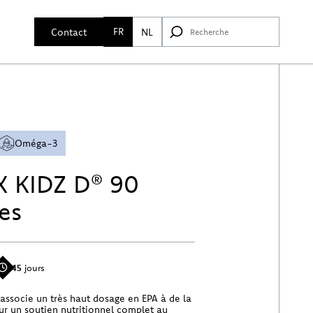
FR
Contact
NL
Oméga-3
X KIDZ D® 90
es
45
jours
associe un très haut dosage en EPA à de la
ur un soutien nutritionnel complet au