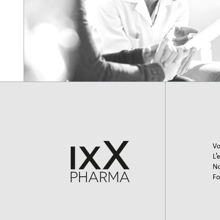
Vo
L’
No
Fo