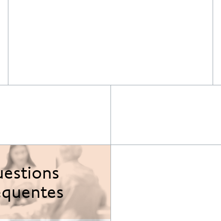
estions
équentes