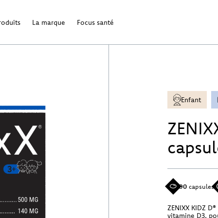
roduits
La marque
Focus santé
Enfant
ZENIX
capsul
90
capsules
ZENIXX KIDZ D® 
vitamine D3, po