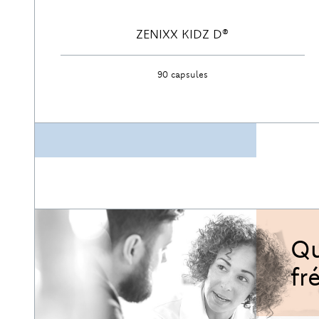
ZENIXX KIDZ D®
90 capsules
Découvrir
Qu
fr