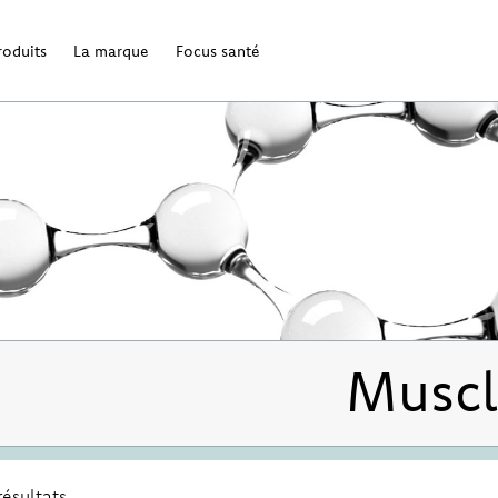
roduits
La marque
Focus santé
Muscl
résultats