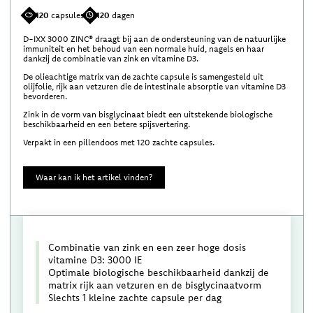
120
capsules
120
dagen
D-IXX 3000 ZINC® draagt bij aan de ondersteuning van de natuurlijke
immuniteit en het behoud van een normale huid, nagels en haar
dankzij de combinatie van zink en vitamine D3.
De olieachtige matrix van de zachte capsule is samengesteld uit
olijfolie, rijk aan vetzuren die de intestinale absorptie van vitamine D3
bevorderen.
Zink in de vorm van bisglycinaat biedt een uitstekende biologische
beschikbaarheid en een betere spijsvertering.
Verpakt in een pillendoos met 120 zachte capsules.
Waar kan ik het artikel vinden?
Combinatie van zink en een zeer hoge dosis
vitamine D3: 3000 IE
Optimale biologische beschikbaarheid dankzij de
matrix rijk aan vetzuren en de bisglycinaatvorm
Slechts 1 kleine zachte capsule per dag