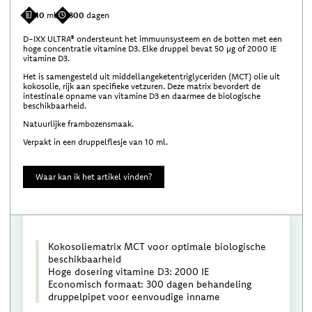
10
ml
300
dagen
D-IXX ULTRA® ondersteunt het immuunsysteem en de botten met een
hoge concentratie vitamine D3. Elke druppel bevat 50 µg of 2000 IE
vitamine D3.
Het is samengesteld uit middellangeketentriglyceriden (MCT) olie uit
kokosolie, rijk aan specifieke vetzuren. Deze matrix bevordert de
intestinale opname van vitamine D3 en daarmee de biologische
beschikbaarheid.
Natuurlijke frambozensmaak.
Verpakt in een druppelflesje van 10 ml.
Waar kan ik het artikel vinden?
Kokosoliematrix MCT voor optimale biologische
beschikbaarheid
Hoge dosering vitamine D3: 2000 IE
Economisch formaat: 300 dagen behandeling
druppelpipet voor eenvoudige inname