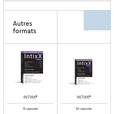
protease 3,0 40 SAPU u/g, protease 4,5 40.000 HUT u/g, cellulase
2.000 CU/g]; coatingmiddel: hydroxypropylmethylcellulose;
zoethoutextract (Glycyrrhiza glabra); bevochtigingsmiddel:
magnesiumzouten van vetzuren; gemberwortelextract (Zingiber
officinale); Bacillus coagulans; vulstof: maltodextrine;
antiklontermiddel: silica; kleurstof: wortelconcentraat (Daucus
carota).
Autres
formats
INTIXX®
INTIXX®
15 capsules
30 capsules