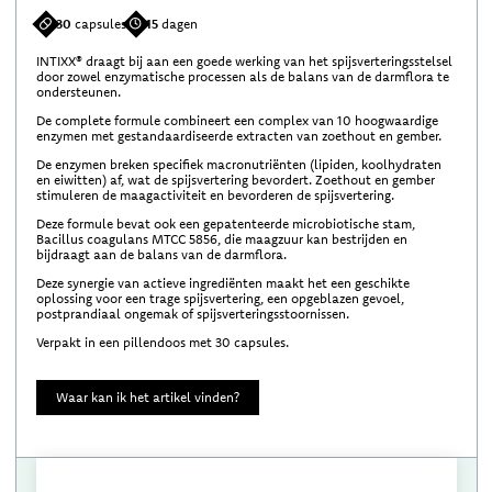
30
capsules
15
dagen
INTIXX® draagt bij aan een goede werking van het spijsverteringsstelsel
door zowel enzymatische processen als de balans van de darmflora te
ondersteunen.
De complete formule combineert een complex van 10 hoogwaardige
enzymen met gestandaardiseerde extracten van zoethout en gember.
De enzymen breken specifiek macronutriënten (lipiden, koolhydraten
en eiwitten) af, wat de spijsvertering bevordert. Zoethout en gember
stimuleren de maagactiviteit en bevorderen de spijsvertering.
Deze formule bevat ook een gepatenteerde microbiotische stam,
Bacillus coagulans MTCC 5856, die maagzuur kan bestrijden en
bijdraagt aan de balans van de darmflora.
Deze synergie van actieve ingrediënten maakt het een geschikte
oplossing voor een trage spijsvertering, een opgeblazen gevoel,
postprandiaal ongemak of spijsverteringsstoornissen.
Verpakt in een pillendoos met 30 capsules.
Waar kan ik het artikel vinden?