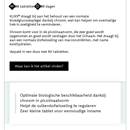
90
tabletten
90
dagen
KLIXX® draagt bij aan het behoud van een normale
bloedglucosespiegel dankzij chroom, wat kan helpen om overmatige
trek in zoetigheid te verminderen.
Chroom komt voor in de picolinaatvorm, die zeer goed wordt
opgenomen en goed wordt verdragen door het lichaam. Het draagt bij
aan een normale stofwisseling van macronutriënten, met name
koolhydraten.
Verpakt in een doos met 90 tabletten.
Waar kan ik het artikel vinden?
Optimale biologische beschikbaarheid dankzij
chroom in picolinaatvorm
Helpt de suikerstofwisseling te reguleren
Zeer kleine tablet voor eenvoudige inname