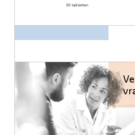
30 tabletten
Ontdek
Ve
vr