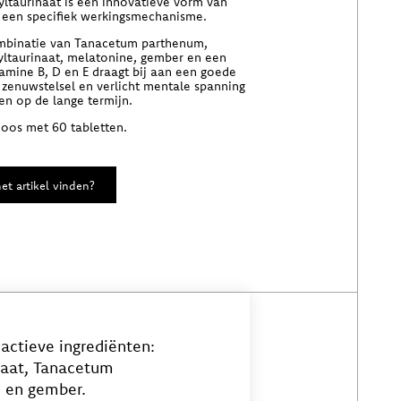
taurinaat is een innovatieve vorm van
een specifiek werkingsmechanisme.
mbinatie van Tanacetum parthenum,
ltaurinaat, melatonine, gember en een
amine B, D en E draagt bij aan een goede
 zenuwstelsel en verlicht mentale spanning
 en op de lange termijn.
doos met 60 tabletten.
et artikel vinden?
actieve ingrediënten:
aat, Tanacetum
 en gember.