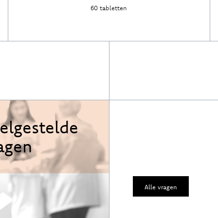
60 tabletten
Ontdek
elgestelde
agen
Alle vragen