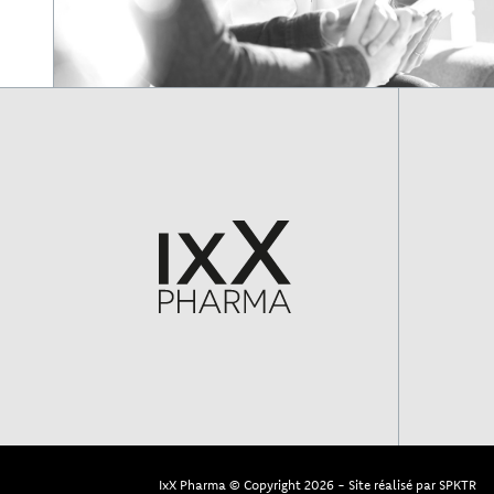
IxX Pharma © Copyright 2026
Site réalisé par
SPKTR
-