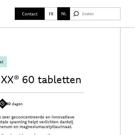
NL
Contact
FR
el
XX® 60 tabletten
30
dagen
 zeer geconcentreerde en innovatieve
tale spanning helpt verlichten dankzij
henum en magnesiumacetyltaurinaat.