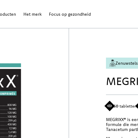
roducten
Het merk
Focus op gezondheid
Zenuwstels
MEGRI
60
tabletten
MEGRIXX® is een
formule die men
Tanacetum part