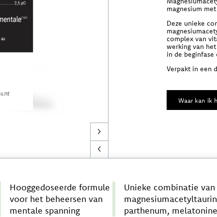
Magnesiumacetyl
magnesium met 
Deze unieke co
magnesiumacety
complex van vit
werking van het
in de beginfase
Verpakt in een 
Waar kan ik h
Hooggedoseerde formule
Unieke combinatie van 
voor het beheersen van
magnesiumacetyltaurin
mentale spanning
parthenum, melatonine