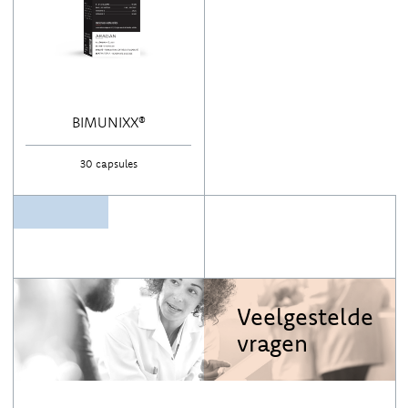
BIMUNIXX®
30 capsules
Veelgestelde
vragen