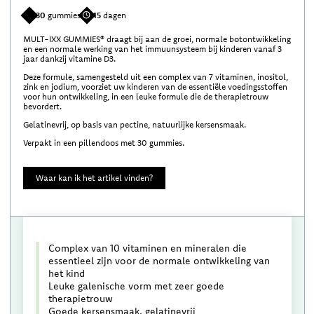
30
gummies
15
dagen
MULT-IXX GUMMIES® draagt bij aan de groei, normale botontwikkeling
en een normale werking van het immuunsysteem bij kinderen vanaf 3
jaar dankzij vitamine D3.
Deze formule, samengesteld uit een complex van 7 vitaminen, inositol,
zink en jodium, voorziet uw kinderen van de essentiële voedingsstoffen
voor hun ontwikkeling, in een leuke formule die de therapietrouw
bevordert.
Gelatinevrij, op basis van pectine, natuurlijke kersensmaak.
Verpakt in een pillendoos met 30 gummies.
Waar kan ik het artikel vinden?
Complex van 10 vitaminen en mineralen die
essentieel zijn voor de normale ontwikkeling van
het kind
Leuke galenische vorm met zeer goede
therapietrouw
Goede kersensmaak, gelatinevrij