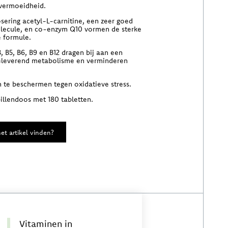
vermoeidheid.
sering acetyl-L-carnitine, een zeer goed
lecule, en co-enzym Q10 vormen de sterke
e formule.
, B5, B6, B9 en B12 dragen bij aan een
eleverend metabolisme en verminderen
en te beschermen tegen oxidatieve stress.
pillendoos met 180 tabletten.
et artikel vinden?
Vitaminen in