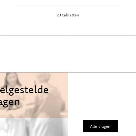
20 tabletten
Ontdek
elgestelde
agen
Alle vragen