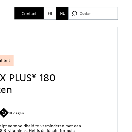
NL
Contact
FR
liteit
X PLUS® 180
ten
n
90
dagen
elpt vermoeidheid te verminderen met een
8 B-vitamines. Het is de ideale formule