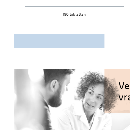
180 tabletten
Ontdek
Ve
vr