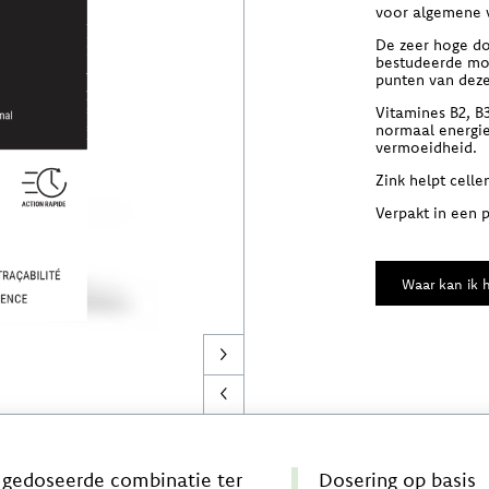
voor algemene 
De zeer hoge do
bestudeerde mo
punten van dez
Vitamines B2, B3
normaal energi
vermoeidheid.
Zink helpt cell
Verpakt in een 
Waar kan ik h
 gedoseerde combinatie ter
Dosering op basis