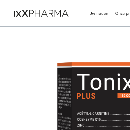
Uw noden
Onze p