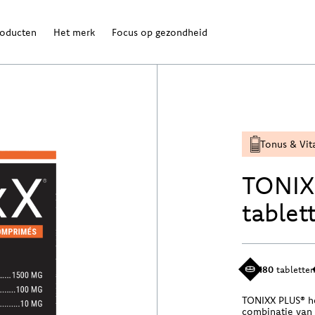
roducten
Het merk
Focus op gezondheid
Tonus & Vita
TONIX
tablet
180
tablette
TONIXX PLUS® h
combinatie van 