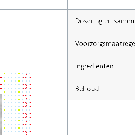
Dosering en samens
Per softgel:
Voorzorgsmaatrege
Co-enzym Q10 (ubiquinon)
Buiten bereik van jonge ki
Ingrediënten
overschrijden. Een voeding
gevarieerde en evenwichtige
Koolzaadolie (
Behoud
Brassica nap
glycerol, ethylvanilline);
van vetzuren; vitamine E.