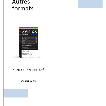
Autres
Vitamine C: 25,5 mg (32% RI)
formats
Vitamine D: 25 μg (500% RI)
Vitamine E: 30 mg (250% RI)
Selenium: 33 μg (60% RI)
Zink: 9 mg (90% RI)
RI: referentie-inname
ZENIXX PREMIUM®
90 capsules