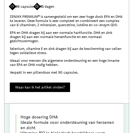
90
capsules
45
dagen
ZENIXX PREMIUM® is samengesteld om een zeer hoge dosis EPA en DHA
te leveren. Deze formule is zeer compleet en combineert een complex
van 6 vitaminen, 2 mineralen, quercetine, luteïne en co-enzym Q10.
EPA en DHA dragen bij aan een normale hartfunctie. DHA en zink
dragen bij aan een normale hersenfunctie en een normaal
gezichtsvermogen.
Selenium, vitamine E en zink dragen bij aan de bescherming van cellen
tegen oxidatieve stress.
Ideaal voor mensen die algemene ondersteuning en een hoge inname
van EPA en DHA nodig hebben.
Verpakt in een pillendoos met 90 capsules.
Waar kan ik het artikel vinden?
Hoge dosering DHA
Ideale formule voor ondersteuning van hersenen
en zicht
Vitamine B12 in biologisch beschikbare vorm