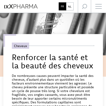
L’expertise IxX Pharma
Focus santé
FR
NL
Notre accompagnement des professionnels de santé
Cheveux
Renforcer la santé et
la beauté des cheveux
De nombreuses causes peuvent impacter la santé des
cheveux, d’autant plus dans un quotidien où les
facteurs environnementaux viennent les agresser. Le
cheveu présente une structure particulière et possède
un cycle de pousse très long. Si votre chevelure est
fragilisée, vos ongles cassants, vous avez peut-être
besoin de leur apporter certains micronutriments
spécifiques. Des formulations capillaires sont
spécialement conçues pour booster la croissance de