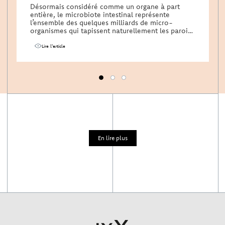
Désormais considéré comme un organe à part
entière, le microbiote intestinal représente
l’ensemble des quelques milliards de micro-
organismes qui tapissent naturellement les parois
de l’intestin.…
Lire l'article
1
2
3
En lire plus