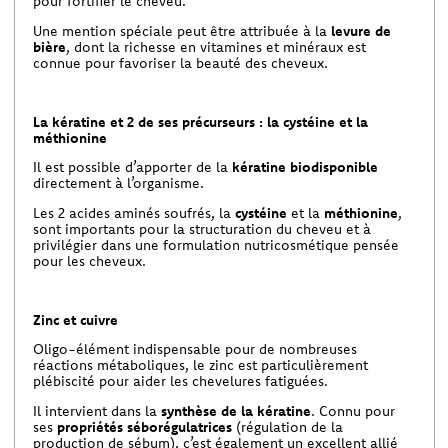
pour fortifier le cheveu.
Une mention spéciale peut être attribuée à la
levure de
bière
, dont la richesse en vitamines et minéraux est
connue pour favoriser la beauté des cheveux.
La kératine et 2 de ses précurseurs : la cystéine et la
méthionine
Il est possible d’apporter de la
kératine biodisponible
directement à l’organisme.
Les 2 acides aminés soufrés, la
cystéine
et la
méthionine
,
sont importants pour la structuration du cheveu et à
privilégier dans une formulation nutricosmétique pensée
pour les cheveux.
Zinc et cuivre
Oligo-élément indispensable pour de nombreuses
réactions métaboliques, le zinc est particulièrement
plébiscité pour aider les chevelures fatiguées.
Il intervient dans la
synthèse de la kératine
. Connu pour
ses
propriétés séborégulatrices
(régulation de la
production de sébum), c’est également un excellent allié