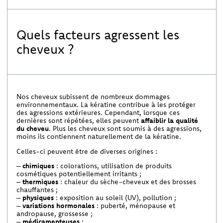
Quels facteurs agressent les
cheveux ?
Nos cheveux subissent de nombreux dommages
environnementaux. La kératine contribue à les protéger
des agressions extérieures. Cependant, lorsque ces
dernières sont répétées, elles peuvent
affaiblir la qualité
du cheveu
. Plus les cheveux sont soumis à des agressions,
moins ils contiennent naturellement de la kératine.
Celles-ci peuvent être de diverses origines :
–
chimiques
: colorations, utilisation de produits
cosmétiques potentiellement irritants ;
–
thermiques
: chaleur du sèche-cheveux et des brosses
chauffantes ;
–
physiques
: exposition au soleil (UV), pollution ;
–
variations hormonales
: puberté, ménopause et
andropause, grossesse ;
–
médicamenteuses
;