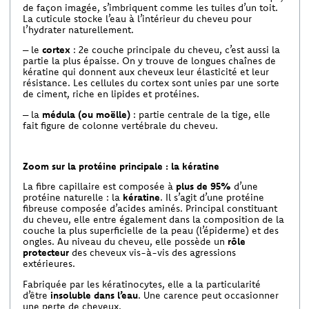
de façon imagée, s’imbriquent comme les tuiles d’un toit.
La cuticule stocke l’eau à l’intérieur du cheveu pour
l’hydrater naturellement.
– le
cortex
: 2e couche principale du cheveu, c’est aussi la
partie la plus épaisse. On y trouve de longues chaînes de
kératine qui donnent aux cheveux leur élasticité et leur
résistance. Les cellules du cortex sont unies par une sorte
de ciment, riche en lipides et protéines.
– la
médula (ou moëlle)
: partie centrale de la tige, elle
fait figure de colonne vertébrale du cheveu.
Zoom sur la protéine principale : la kératine
La fibre capillaire est composée à
plus de 95%
d’une
protéine naturelle : la
kératine
. Il s’agit d’une protéine
fibreuse composée d’acides aminés. Principal constituant
du cheveu, elle entre également dans la composition de la
couche la plus superficielle de la peau (l’épiderme) et des
ongles. Au niveau du cheveu, elle possède un
rôle
protecteur
des cheveux vis-à-vis des agressions
extérieures.
Fabriquée par les kératinocytes, elle a la particularité
d’être
insoluble dans l’eau
. Une carence peut occasionner
une perte de cheveux.