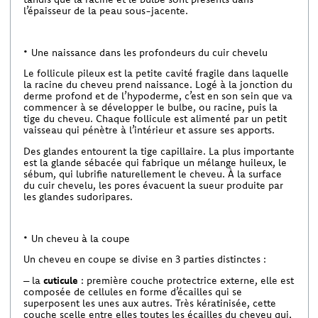
l’épaisseur de la peau sous-jacente.
Une naissance dans les profondeurs du cuir chevelu
Le follicule pileux est la petite cavité fragile dans laquelle
la racine du cheveu prend naissance. Logé à la jonction du
derme profond et de l’hypoderme, c’est en son sein que va
commencer à se développer le bulbe, ou racine, puis la
tige du cheveu. Chaque follicule est alimenté par un petit
vaisseau qui pénètre à l’intérieur et assure ses apports.
Des glandes entourent la tige capillaire. La plus importante
est la glande sébacée qui fabrique un mélange huileux, le
sébum, qui lubrifie naturellement le cheveu. À la surface
du cuir chevelu, les pores évacuent la sueur produite par
les glandes sudoripares.
Un cheveu à la coupe
Un cheveu en coupe se divise en 3 parties distinctes :
– la
cuticule
: première couche protectrice externe, elle est
composée de cellules en forme d’écailles qui se
superposent les unes aux autres. Très kératinisée, cette
couche scelle entre elles toutes les écailles du cheveu qui,