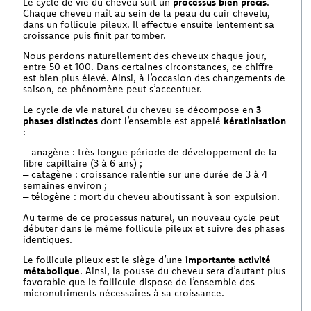
Le cycle de vie du cheveu suit un
processus bien précis
.
Chaque cheveu naît au sein de la peau du cuir chevelu,
dans un follicule pileux. Il effectue ensuite lentement sa
croissance puis finit par tomber.
Nous perdons naturellement des cheveux chaque jour,
entre 50 et 100. Dans certaines circonstances, ce chiffre
est bien plus élevé. Ainsi, à l’occasion des changements de
saison, ce phénomène peut s’accentuer.
Le cycle de vie naturel du cheveu se décompose en
3
phases distinctes
dont l’ensemble est appelé
kératinisation
:
– anagène : très longue période de développement de la
fibre capillaire (3 à 6 ans) ;
– catagène : croissance ralentie sur une durée de 3 à 4
semaines environ ;
– télogène : mort du cheveu aboutissant à son expulsion.
Au terme de ce processus naturel, un nouveau cycle peut
débuter dans le même follicule pileux et suivre des phases
identiques.
Le follicule pileux est le siège d’une
importante activité
métabolique
. Ainsi, la pousse du cheveu sera d’autant plus
favorable que le follicule dispose de l’ensemble des
micronutriments nécessaires à sa croissance.