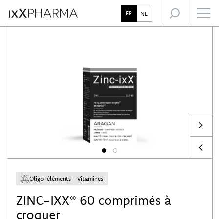
L’expertise IxX Pharma
Focus santé
FR
NL
Notre accompagnement des professionnels de santé
1
2
Oligo-éléments - Vitamines
ZINC-IXX® 60 comprimés à
croquer