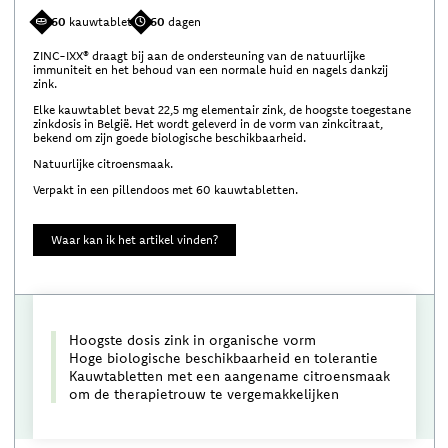
60
kauwtablet
60
dagen
ZINC-IXX® draagt bij aan de ondersteuning van de natuurlijke
immuniteit en het behoud van een normale huid en nagels dankzij
zink.
Elke kauwtablet bevat 22,5 mg elementair zink, de hoogste toegestane
zinkdosis in België. Het wordt geleverd in de vorm van zinkcitraat,
bekend om zijn goede biologische beschikbaarheid.
Natuurlijke citroensmaak.
Verpakt in een pillendoos met 60 kauwtabletten.
Waar kan ik het artikel vinden?
Hoogste dosis zink in organische vorm
Hoge biologische beschikbaarheid en tolerantie
Kauwtabletten met een aangename citroensmaak
om de therapietrouw te vergemakkelijken